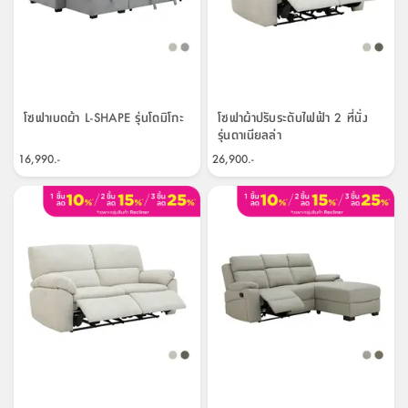
ที่
วาง
ของ
อเนกประสงค์
โซฟาเบดผ้า L-SHAPE รุ่นโดมิโกะ
โซฟาผ้าปรับระดับไฟฟ้า 2 ที่นั่ง
ถัง
รุ่นดาเนียลล่า
น้ำ
16,990.-
26,900.-