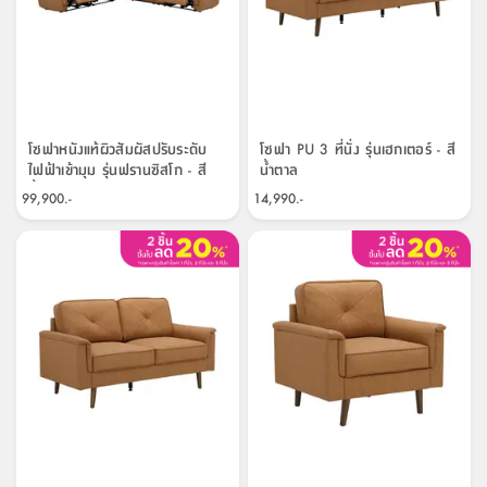
โซฟาหนังแท้ผิวสัมผัสปรับระดับ
โซฟา PU 3 ที่นั่ง รุ่นเฮกเตอร์ - สี
ไฟฟ้าเข้ามุม รุ่นฟรานซิสโก - สี
น้ำตาล
น้ำตาล
99,900.-
14,990.-