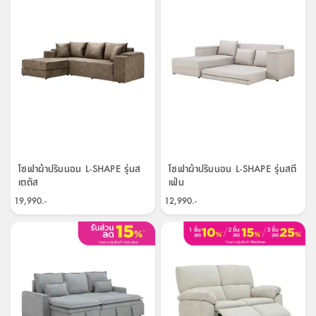
สตี
ใส่
สไลด์
น้ำ
ออฟฟิศ
ลิ้น
เฟ่น&ส
รองเท้า
รุ่น
เก้าอี้
ชัก
เต
อุปกรณ์
วา
สตูล
สำนักงาน
ตะกร้า
ตัส
ภายใน
โน่
อเนกประสงค์
ห้องน้ำ
ตู้
ชุด
ลิ้น
กล่อง
ผ้า
ห้อง
ชัก
อเนกประสงค์
ขนหนู
นอน
และ
รุ่น
ตู้
ชุด
เมล
ลิ้น
โซฟาผ้าปรับนอน L-SHAPE รุ่นส
โซฟาผ้าปรับนอน L-SHAPE รุ่นสตี
คลุม
เบิร์น
เตตัส
เฟ่น
ชัก
อาบ
อเนกประสงค์
19,990.-
12,990.-
น้ำ
ชั้น
อุปกรณ์
วาง
อาบ
อเนกประสงค์
น้ำ
ถาด
วาง