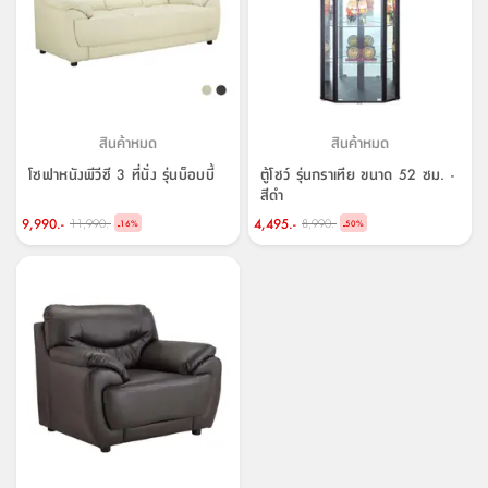
ที่
วาง
ของ
อเนกประสงค์
สินค้าหมด
สินค้าหมด
ถัง
โซฟาหนังพีวีซี 3 ที่นั่ง รุ่นบ็อบบี้
ตู้โชว์ รุ่นกราเทีย ขนาด 52 ซม. -
น้ำ
สีดำ
9,990.-
4,495.-
11,990.-
8,990.-
-
-
16
%
50
%