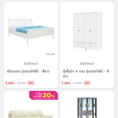
สตี
ใส่
สไลด์
น้ำ
ออฟฟิศ
ลิ้น
เฟ่น&ส
รองเท้า
รุ่น
เก้าอี้
ชัก
เต
อุปกรณ์
วา
สตูล
สำนักงาน
ตะกร้า
ตัส
ภายใน
โน่
อเนกประสงค์
ห้องน้ำ
ตู้
ชุด
ลิ้น
กล่อง
ผ้า
ห้อง
ชัก
อเนกประสงค์
ขนหนู
นอน
และ
รุ่น
ตู้
ชุด
เมล
ลิ้น
คลุม
เบิร์น
สินค้าหมด
สินค้าหมด
ชัก
อาบ
เตียงนอน รุ่นซานโตรินี - สีขาว
ตู้เสื้อผ้า 4 บาน รุ่นซานโตรินี - สี
อเนกประสงค์
น้ำ
ขาว
5,495.-
7,495.-
10,990.-
14,990.-
-
-
50
%
50
%
ชั้น
อุปกรณ์
วาง
อาบ
อเนกประสงค์
น้ำ
ถาด
วาง