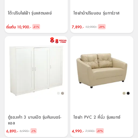
จบ
ฟุต
รูป
เม็ด
จัด
อุปกรณ์
ตกแต่ง
เครื่อง
โคม
อุปกรณ์
ตะกร้า
อาหาร
ของ
รุ่น
โมริ
โน่
ครัว
แป้ง
วาง
และ
นั่ง
อุปกรณ์
ใน
ตู้
โฟม
แต่ง
ถัง
ทำความ
โซฟา
สวน
ครัว
ไฟ
จัด
ผ้า
ใน
เพ
ซี
โต๊ะปรับไฟฟ้า รุ่นแสตนเลย์
โซฟาผ้าปรับนอน รุ่นการ์วาส
เล่น
และ
ปลอก
รูป
ซัก
ซี
สูง
สวน
ขยะ
สะอาด
ภาชนะ
ชุด
รุ่น
ระย้า
เก็บ
ห้องน้ำ
นเน่
รีส์
โต๊ะ
อุปกรณ์
อบ
ตู้
ผ้า
ปั้น
อุปกรณ์
โคม
รีส์
เก้าอี้
แบบ
จัด
ห้อง
จิ
สำหรับ
เริ่มต้น
10,900.-
7,890.-
12,990.-
-
-
ข้าง
ห้อง
21
%
39
%
การ
รีด
แขวน
ตู้
นวม
ตกแต่ง
ราง
อุปกรณ์
ไฟ
พับ
หลอด
ใช้
เก็บ
กระจก
วา
นอน
นนี่
สำนักงาน
เตียง
เก็บ
เดิน
และ
ติด
เตี้ย
และ
ม่าน
ตกแต่ง
ห้อง
ไฟ
เท้า
อาหาร
ตั้ง
ซาบิ
รุ่น
ของ
ที่
เครื่อง
ทาง
หลอด
นอน
โต๊ะ
ผนัง
อุปกรณ์
พื้นที่
โซฟา
และ
กล่อง
เหยียบ
พื้น
ซี
ซี
ตู้
รอง
เบาะ
มือ
ไฟ
พับ
ตกแต่ง
ใน
อุปกรณ์
รุ่น
อุปกรณ์
ทิช
และ
รีส์
รีน
บริเวณ
ช่าง
ตู้
สำหรับ
นอน
รอง
ห้อง
สินค้า
สวน
ใน
โด
ชู่
กระจก
นอก
และ
นั่ง
ไซด์
ใช้
แจกัน
นั่ง
แนะนำ
ครัว
ชุด
มิ
ติด
บ้าน
ที่นอน
อุปกรณ์
เล่น
บอร์ด
ใน
พรม
ที่
ห้อง
เน็ก
ผนัง
และ
ปิคนิค
อุปกรณ์
ปรับปรุง
ครัว
ดัก
เก็บ
นอน
สวน
โต๊ะ
ตกแต่ง
ออกแบบ
บ้าน
และ
ฝุ่น
โซฟา
เครื่อง
ฝักบัว
รุ่น
ภาษา
ตู้
กลาง
ผนัง
ห้อง
รุ่น
สำอาง
/
เมล
บิล
เสื้อผ้า
อาหาร
เคียร่
และ
สาย
ตัน
โต๊ะ
เครื่อง
ต์
ใน
ไทย
Eng
า
เครื่อง
ฉีด
อิน
คอนโซล
หอม
แบบ
ตู้
ตู้
ตู้รองเท้า 3 บานเปิด รุ่นทิมเบอร์-
โซฟา PVC 2 ที่นั่ง รุ่นแมกซ์
ประดับ
ชำระ
เฟอร์นิเจอร์
แอล
คุณ
สำนักงาน
โซฟา
เสื้อผ้า
/
โต๊ะ
พรม
รุ่น
6,890.-
4,990.-
6,990.-
7,990.-
กล่อง
บาน
-
-
1
%
37
%
ก๊อก
ข้าง
ตู้
โฮม