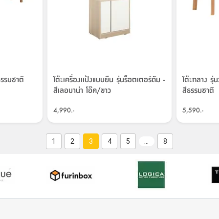
ีธรรมชาติ
โต๊ะเครื่องเเป้งแบบยืน รุ่นร็อตเตอร์ดัม -
โต๊ะกลาง รุ
สีเลอบาน่า โอ๊ค/ขาว
สีธรรมชาติ
4,990.-
5,590.-
1
2
3
4
5
…
8