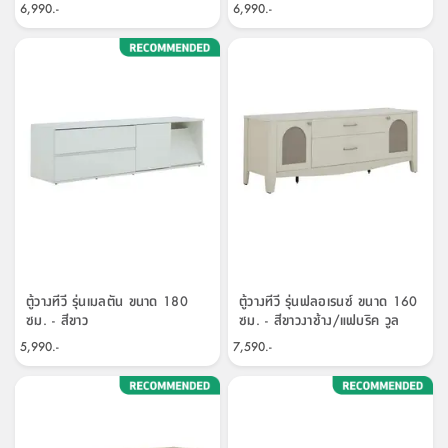
สตี
ใส่
สไลด์
น้ำ
6,990.-
6,990.-
ออฟฟิศ
ลิ้น
เฟ่น&ส
รองเท้า
รุ่น
เก้าอี้
ชัก
เต
อุปกรณ์
วา
สตูล
สำนักงาน
ตะกร้า
ตัส
ภายใน
โน่
อเนกประสงค์
ห้องน้ำ
ตู้
ชุด
ลิ้น
กล่อง
ผ้า
ห้อง
ชัก
อเนกประสงค์
ขนหนู
นอน
และ
รุ่น
ตู้
ชุด
เมล
ลิ้น
คลุม
เบิร์น
ชัก
อาบ
อเนกประสงค์
น้ำ
ตู้วางทีวี รุ่นเมลตัน ขนาด 180
ตู้วางทีวี รุ่นฟลอเรนซ์ ขนาด 160
ซม. - สีขาว
ซม. - สีขาวงาช้าง/แฟบริค วูล
ชั้น
อุปกรณ์
5,990.-
7,590.-
วาง
อาบ
อเนกประสงค์
น้ำ
ถาด
วาง