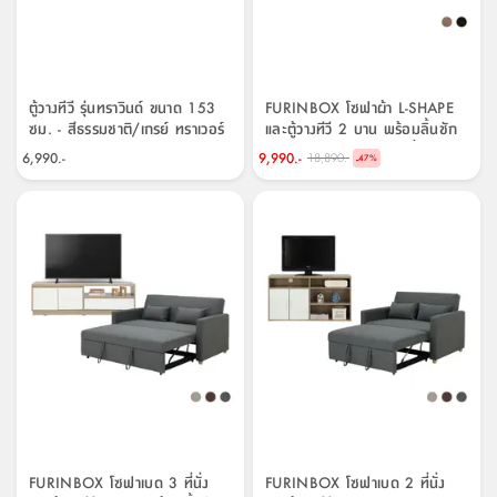
ตู้วางทีวี รุ่นทราวินด์ ขนาด 153
FURINBOX โซฟาผ้า L-SHAPE
ซม. - สีธรรมชาติ/เกรย์ ทราเวอร์
และตู้วางทีวี 2 บาน พร้อมลิ้นชัก
ทีน
ขนาด 150 ซม. รุ่นแลมซี่+มินิโอ
6,990.-
9,990.-
18,890.-
-
47
%
FURINBOX โซฟาเบด 3 ที่นั่ง
FURINBOX โซฟาเบด 2 ที่นั่ง