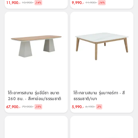
สตี
ใส่
สไลด์
น้ำ
11,900.-
9,990.-
13,900.-
11,900.-
-
-
14
%
16
%
ออฟฟิศ
ลิ้น
เฟ่น&ส
รองเท้า
รุ่น
เก้าอี้
ชัก
เต
อุปกรณ์
วา
สตูล
สำนักงาน
ตะกร้า
ตัส
ภายใน
โน่
อเนกประสงค์
ห้องน้ำ
ตู้
ชุด
ลิ้น
กล่อง
ผ้า
ห้อง
ชัก
อเนกประสงค์
ขนหนู
นอน
และ
รุ่น
ตู้
ชุด
เมล
ลิ้น
คลุม
เบิร์น
ชัก
อาบ
อเนกประสงค์
น้ำ
โต๊ะอาหารสนาม รุ่นอีบีซา ขนาด
โต๊ะกลางสนาม รุ่นมาจอร์กา - สี
260 ซม. - สีเทาอ่อน/ธรรมชาติ
ธรรมชาติ/เบจ
ชั้น
อุปกรณ์
67,900.-
5,990.-
79,900.-
6,190.-
-
-
15
%
3
%
วาง
อาบ
อเนกประสงค์
น้ำ
ถาด
วาง