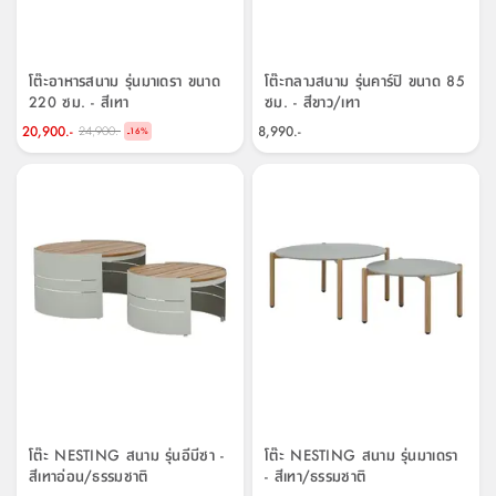
จบ
ฟุต
รูป
เม็ด
จัด
อุปกรณ์
ตกแต่ง
เครื่อง
โคม
อุปกรณ์
ตะกร้า
อาหาร
ของ
รุ่น
โมริ
โน่
ครัว
แป้ง
วาง
และ
นั่ง
อุปกรณ์
ใน
ตู้
โฟม
แต่ง
ถัง
ทำความ
โซฟา
สวน
ครัว
ไฟ
จัด
ผ้า
ใน
เพ
ซี
เล่น
และ
ปลอก
รูป
ซัก
ซี
สูง
สวน
ขยะ
สะอาด
ภาชนะ
ชุด
รุ่น
ระย้า
เก็บ
ห้องน้ำ
นเน่
รีส์
โต๊ะ
อุปกรณ์
อบ
ตู้
ผ้า
ปั้น
อุปกรณ์
โคม
โต๊ะอาหารสนาม รุ่นมาเดรา ขนาด
โต๊ะกลางสนาม รุ่นคาร์ปิ ขนาด 85
รีส์
เก้าอี้
แบบ
จัด
ห้อง
จิ
สำหรับ
ข้าง
ห้อง
220 ซม. - สีเทา
ซม. - สีขาว/เทา
การ
รีด
แขวน
ตู้
นวม
ตกแต่ง
ราง
อุปกรณ์
ไฟ
พับ
หลอด
ใช้
เก็บ
กระจก
วา
นอน
นนี่
สำนักงาน
เตียง
เก็บ
เดิน
และ
ติด
เตี้ย
และ
ม่าน
ตกแต่ง
ห้อง
20,900.-
8,990.-
24,900.-
-
ไฟ
เท้า
อาหาร
ตั้ง
ซาบิ
รุ่น
16
%
ของ
ที่
เครื่อง
ทาง
หลอด
นอน
โต๊ะ
ผนัง
อุปกรณ์
พื้นที่
โซฟา
และ
กล่อง
เหยียบ
พื้น
ซี
ซี
ตู้
รอง
เบาะ
มือ
ไฟ
พับ
ตกแต่ง
ใน
อุปกรณ์
รุ่น
อุปกรณ์
ทิช
และ
รีส์
รีน
บริเวณ
ช่าง
ตู้
สำหรับ
นอน
รอง
ห้อง
สินค้า
สวน
ใน
โด
ชู่
กระจก
นอก
และ
นั่ง
ไซด์
ใช้
แจกัน
นั่ง
แนะนำ
ครัว
ชุด
มิ
ติด
บ้าน
ที่นอน
อุปกรณ์
เล่น
บอร์ด
ใน
พรม
ที่
ห้อง
เน็ก
ผนัง
และ
ปิคนิค
อุปกรณ์
ปรับปรุง
ครัว
ดัก
เก็บ
นอน
สวน
โต๊ะ
ตกแต่ง
ออกแบบ
บ้าน
และ
ฝุ่น
โซฟา
เครื่อง
ฝักบัว
รุ่น
ภาษา
ตู้
กลาง
ผนัง
ห้อง
รุ่น
สำอาง
/
เมล
บิล
เสื้อผ้า
อาหาร
เคียร่
และ
สาย
ตัน
โต๊ะ
เครื่อง
ต์
ใน
ไทย
Eng
า
เครื่อง
ฉีด
อิน
คอนโซล
หอม
แบบ
ตู้
ตู้
ประดับ
ชำระ
เฟอร์นิเจอร์
คุณ
สำนักงาน
โซฟา
เสื้อผ้า
/
โต๊ะ NESTING สนาม รุ่นอีบีซา -
โต๊ะ NESTING สนาม รุ่นมาเดรา
โต๊ะ
พรม
รุ่น
กล่อง
บาน
สีเทาอ่อน/ธรรมชาติ
- สีเทา/ธรรมชาติ
ก๊อก
ข้าง
ตู้
โฮม