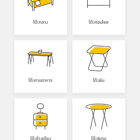
โต๊ะกลาง
โต๊ะคอนโซล
โต๊ะทานอาหาร
โต๊ะพับ
โต๊ะข้างเตียง
โต๊ะสนาม