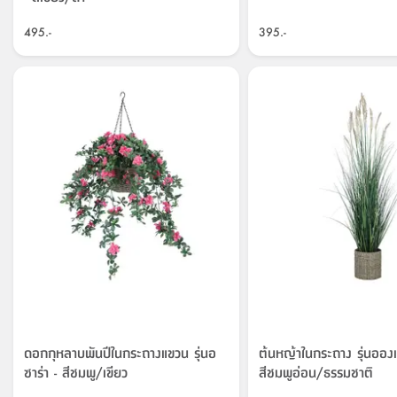
495.-
395.-
ดอกกุหลาบพันปีในกระถางแขวน รุ่นอ
ต้นหญ้าในกระถาง รุ่นอองเ
ซาร่า - สีชมพู/เขียว
สีชมพูอ่อน/ธรรมชาติ