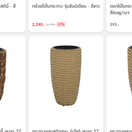
ินี่ - สี
กล้วยไม้ในกระถาง รุ่นซิมบิเดียม - สีขาว
ดอกไม้ในกระถ
สีชมพู/เบจ
2,290.-
-
395.-
2,790.-
17
%
กระถางพลาสติกสาน รุ่นโคจิ ขนาด 37
กระถางพลาส