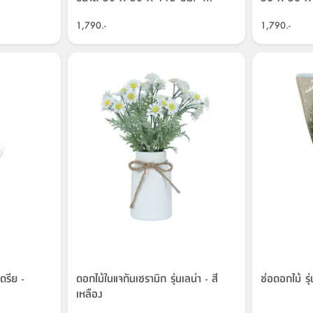
สีชมพู/เขียว
1,790.-
1,790.-
ดรีย -
ดอกไม้ในแจกันเซรามิก รุ่นเลน่า - สี
ช่อดอกไม้ รุ่
เหลือง