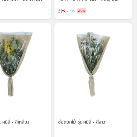
599.-
-
795.-
24
%
นเจมิลี่ - สีเหลือง
ช่อดอกไม้ รุ่นเจมิลี่ - สีขาว