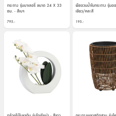
กระถาง รุ่นบาเลอรี่ ขนาด 24 X 33
พืชอวบน้ำในกระถาง รุ่นออสต
ซม. - สีเบจ
เขียว/คละสี
795.-
195.-
กล้วยไม้ในแจกัน รุ่นโอเรียน่า - สีขาว
กระถางพลาสติกสาน รุ่นโคดี้ ขนาด 27