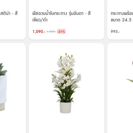
ติน่า - สี
พืชอวบน้ำในกระถาง รุ่นอันดา - สี
กระถางพร้อม
เขียว/ดำ
ขนาด 24.5 X
1,090.-
-
995.-
1,590.-
31
%