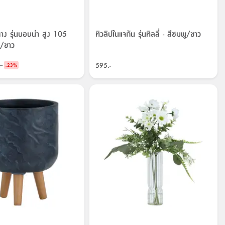
ถาง รุ่นบอนน่า สูง 105
ทิวลิปในแจกัน รุ่นทิลลี่ - สีชมพู/ขาว
ว/ขาว
-
595.-
.-
23
%