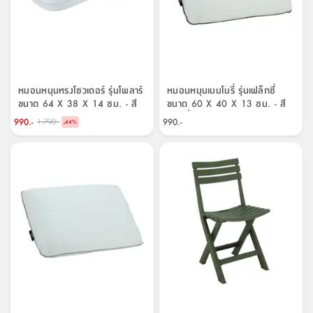
ที่
วาง
ของ
อเนกประสงค์
หมอนหนุนทรงโชวเดอร์ รุ่นโพลาร์
หมอนหนุนเมมโมรี่ รุ่นเฟล็กซี่
ถัง
ขนาด 64 X 38 X 14 ซม. - สี
ขนาด 60 X 40 X 13 ซม. - สี
น้ำ
ฟ้าอ่อน
ขาว/น้ำเงิน
990.-
990.-
1,790.-
-
44
%