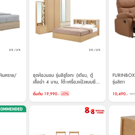
สีหินทราย/
ชุดห้องนอน รุ่นชิซูโอกะ (เตียง, ตู้
FURINBOX โซ
เสื้อผ้า 4 บาน, โต๊ะเครื่องเเป้งแบบยืน)
รุ่นลิตา
- สีโตเกียว โอ๊ค/หินทราย
เริ่มต้น
19,990.-
-
10,490.-
16,
17
%