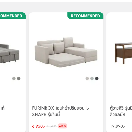
เก้
FURINBOX โซฟาผ้าปรับนอน L-
ตู้วางทีวี ร
SHAPE รุ่นจินนี่
สีวอลนัท
6,950.-
-
19,990.-
11,900.-
41
%