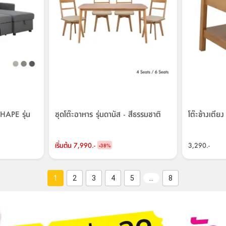
HAPE รุ่น
ชุดโต๊ะอาหาร รุ่นดานัส - สีธรรมชาติ
โต๊ะข้างเตียง
เริ่มต้น
7,990.-
-
3,290.-
38
%
1
2
3
4
5
…
8