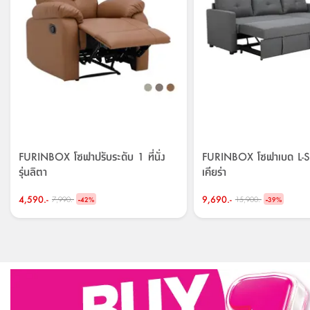
FURINBOX โซฟาปรับระดับ 1 ที่นั่ง
FURINBOX โซฟาเบด L-S
รุ่นลิตา
เคียร่า
4,590.-
-
9,690.-
-
7,990.-
15,900.-
42
%
39
%