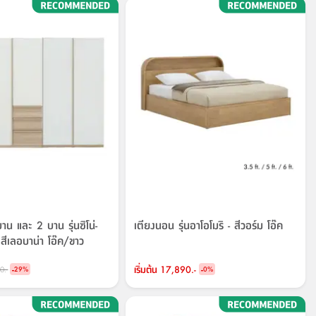
 บาน และ 2 บาน รุ่นซิโน่-
เตียงนอน รุ่นอาโอโมริ - สีวอร์ม โอ๊ค
 สีเลอบาน่า โอ๊ค/ขาว
-
เริ่มต้น
17,890.-
-
0.-
29
%
0
%