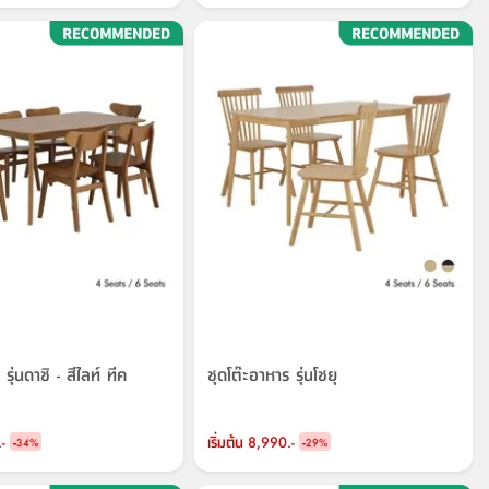
รุ่นดาชิ - สีไลท์ ทีค
ชุดโต๊ะอาหาร รุ่นโชยุ
-
-
เริ่มต้น
8,990.-
-
34
%
29
%