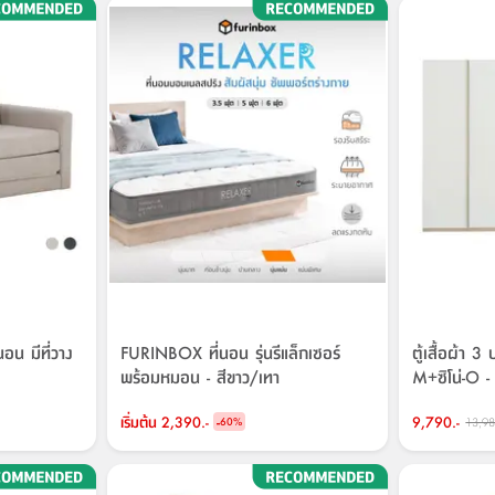
น มีที่วาง
FURINBOX ที่นอน รุ่นรีแล็กเซอร์
ตู้เสื้อผ้า 3
พร้อมหมอน - สีขาว/เทา
M+ซิโน่-O -
เริ่มต้น
2,390.-
-
9,790.-
13,98
60
%