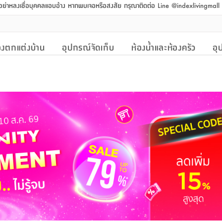
 อย่าหลงเชื่อบุคคลแอบอ้าง หากพบเจอหรือสงสัย กรุณาติดต่อ Line @indexlivingmal
งตกแต่งบ้าน
อุปกรณ์จัดเก็บ
ห้องน้ำและห้องครัว
อุ