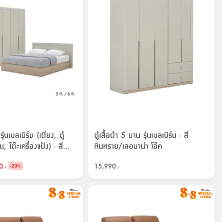
่นเมลเบิร์น (เตียง, ตู้
ตู้เสื้อผ้า 5 บาน รุ่นเมลเบิร์น - สี
น, โต๊ะเครื่องแป้ง) - สี
หินทราย/เลอบาน่า โอ๊ค
บาน่า โอ๊ค
0.-
-
15,990.-
20
%