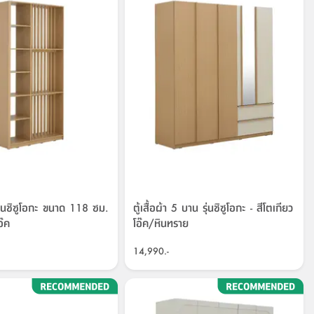
รุ่นชิซูโอกะ ขนาด 118 ซม.
ตู้เสื้อผ้า 5 บาน รุ่นชิซูโอกะ - สีโตเกียว
อ๊ค
โอ๊ค/หินทราย
14,990.-