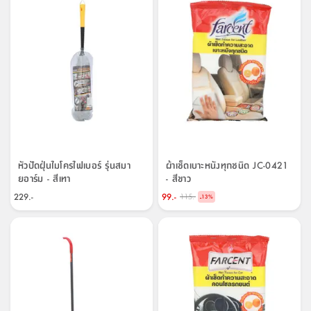
หัวปัดฝุ่นไมโครไฟเบอร์ รุ่นสมา
ผ้าเช็ดเบาะหนังทุกชนิด JC-0421
ยอาร์ม - สีเทา
- สีขาว
229.-
99.-
115.-
-
13
%