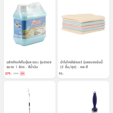
ผลิตภัณฑ์เก็บฝุ่นละออง รุ่นสวอช
ผ้าไมโครไฟเบอร์ รุ่นแอบซอร์บบี้
ขนาด 1 ลิตร - สีน้ำเงิน
(5 ชิ้น/ชุด) - คละสี
379.-
95.-
399.-
-
5
%