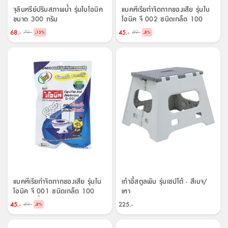
จุลินทรีย์ปรับสภาพน้ำ รุ่นไบโอนิค
แบคทีเรียกำจัดกากของเสีย รุ่นไบ
ขนาด 300 กรัม
โอนิค จี 002 ชนิดเกล็ด 100
กรัม - สีเขียว
68.-
45.-
79.-
49.-
-
-
13
%
8
%
แบคทีเรียกำจัดกากของเสีย รุ่นไบ
เก้าอี้สตูลพับ รุ่นเซปโต้ - สีเบจ/
โอนิค จี 001 ชนิดเกล็ด 100
เทา
กรัม - สีน้ำเงิน
45.-
225.-
49.-
-
8
%