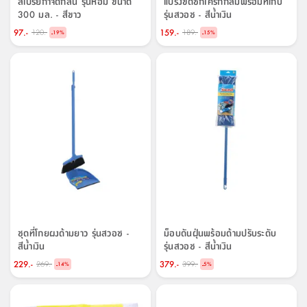
สตี
สเปรย์กำจัดกลิ่น รุ่นหอม ขนาด
แปรงขัดชักโครกกลมพร้อมที่เก็บ
ใส่
สไลด์
น้ำ
300 มล. - สีขาว
รุ่นสวอช - สีน้ำเงิน
ออฟฟิศ
ลิ้น
เฟ่น&ส
รองเท้า
รุ่น
เก้าอี้
ชัก
97.-
159.-
เต
120.-
189.-
-
-
อุปกรณ์
วา
19
%
15
%
สตูล
สำนักงาน
ตะกร้า
ตัส
ภายใน
โน่
อเนกประสงค์
ห้องน้ำ
ตู้
ชุด
ลิ้น
กล่อง
ผ้า
ห้อง
ชัก
อเนกประสงค์
ขนหนู
นอน
และ
รุ่น
ตู้
ชุด
เมล
ลิ้น
คลุม
เบิร์น
ชัก
อาบ
อเนกประสงค์
น้ำ
ชั้น
อุปกรณ์
ชุดที่โกยผงด้ามยาว รุ่นสวอช -
ม็อบดันฝุ่นพร้อมด้ามปรับระดับ
วาง
อาบ
สีน้ำเงิน
รุ่นสวอช - สีน้ำเงิน
อเนกประสงค์
น้ำ
229.-
379.-
269.-
399.-
-
-
14
%
5
%
ถาด
วาง