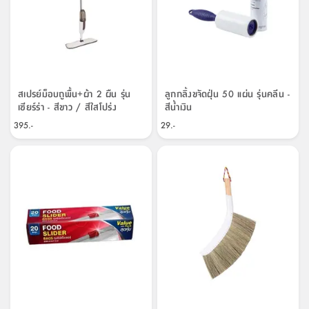
สเปรย์ม็อบถูพื้น+ผ้า 2 ผืน รุ่น
ลูกกลิ้งขจัดฝุ่น 50 แผ่น รุ่นคลีน -
เซียร์ร่า - สีขาว / สีใสโปร่ง
สีน้ำเงิน
395.-
29.-