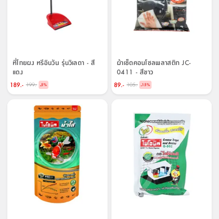
ที่โกยผง ทรีอินวัน รุ่นวิเลดา - สี
ผ้าเช็ดคอนโซลพลาสติก JC-
แดง
0411 - สีขาว
189.-
89.-
199.-
105.-
-
-
5
%
15
%