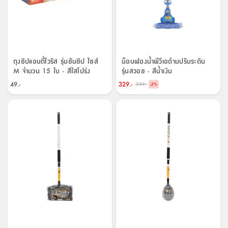
ถุงซิปแอนตี้ไวรัส รุ่นซันซิป ไซส์
ม็อบฟองน้ำพีวีเอด้ามปรับระดับ
M จำนวน 15 ใบ - สีใสโปร่ง
รุ่นสวอช - สีน้ำเงิน
49.-
329.-
339.-
-
2
%