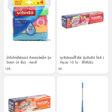
ที่
วาง
ของ
อเนกประสงค์
ถัง
น้ำ
ผ้าไมโครไฟเบอร์ คัลเลอร์แพ็ค รุ่น
ถุงซิปแอนตี้ไวรัส รุ่นซันซิป ไซส์ L
วิเลดา (4 ชิ้น) - คละสี
จำนวน 10 ใบ - สีใสโปร่ง
159.-
59.-