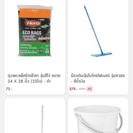
ถุงขยะแพ็ครักษ์โลก รุ่นฮีโร่ ขนาด
ม็อบดันฝุ่นไมโครไฟเบอร์ รุ่นสวอช
24 X 28 นิ้ว (25ใบ) - ดำ
- สีน้ำเงิน
75.-
379.-
399.-
-
5
%