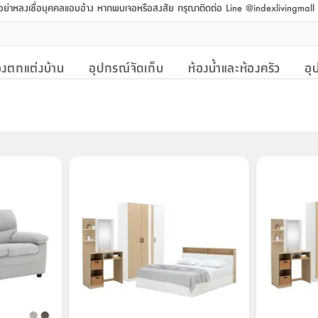
 อย่าหลงเชื่อบุคคลแอบอ้าง หากพบเจอหรือสงสัย กรุณาติดต่อ Line @indexlivingmal
งตกแต่งบ้าน
อุปกรณ์จัดเก็บ
ห้องน้ำและห้องครัว
อุ