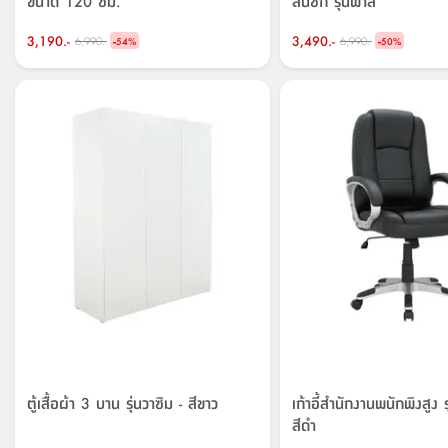
ขนาด 120 ซม.
ลิ้นชัก รุ่นฟาส
3,190.-
-
3,490.-
-
6,990.-
6,990.-
54
%
50
%
ตู้เสื้อผ้า 3 บาน รุ่นวาซิม - สีขาว
เก้าอี้สำนักงานพนักพิงสูง รุ
สีดำ