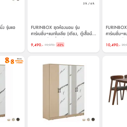
่ง รุ่นแอ
FURINBOX ชุดห้องนอน รุ่น
FURINBOX ช
คาร์เนชั่น+แมกโนเลีย (เตียง, ตู้เสื้อผ้า
คาร์เนชั่น+แม
3 บาน, โต๊ะเครื่องแป้ง) - สีขาว/
4 บาน, โต๊ะเ
9,490.-
-
10,490.-
19,970.-
20,
ธรรมชาติ
52
%
ธรรมชาติ